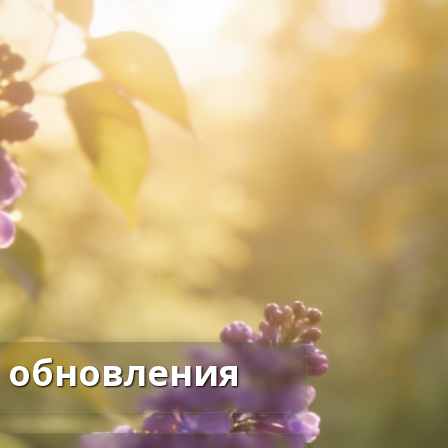
 обновления
ния в поле типа «Число»,
ения копеек для поля типа