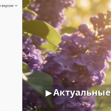
я версия
Актуальные
Настройка округле
отключение округл